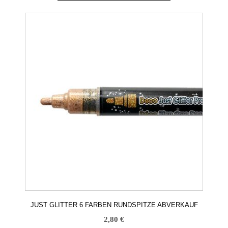
Dieses
Produkt
weist
mehrere
Varianten
auf.
Die
Optionen
können
auf
der
Produktseite
gewählt
werden
JUST GLITTER 6 FARBEN RUNDSPITZE ABVERKAUF
2,80
€