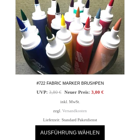
Die
Optionen
können
auf
der
Produktseite
gewählt
werden
#722 FABRIC MARKER BRUSHPEN
Ursprünglicher
Aktueller
UVP:
3,80
€
Neuer Preis:
3,00
€
Preis
Preis
inkl. MwSt.
war:
ist:
zzgl.
Versandkosten
3,80 €
3,00 €.
Lieferzeit:
Standard Paketdienst
AUSFÜHRUNG WÄHLEN