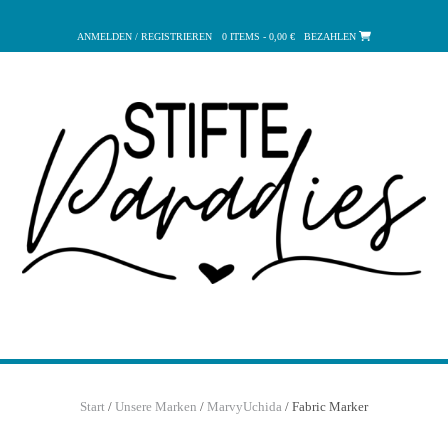
Zum
Inhalt
ANMELDEN / REGISTRIEREN
0 ITEMS - 0,00 €
BEZAHLEN
springen
Start
/
Unsere Marken
/
MarvyUchida
/ Fabric Marker