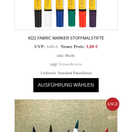
#222 FABRIC MARKER STOFFMALSTIFTE
Ursprünglicher
Aktueller
UVP:
3,80
€
Neuer Preis:
3,00
€
Preis
Preis
inkl. MwSt.
war:
ist:
zzgl.
Versandkosten
3,80 €
3,00 €.
Lieferzeit:
Standard Paketdienst
AUSFÜHRUNG WÄHLEN
Dieses
Produkt
ANGE
weist
mehrere
BOT!
Varianten
auf.