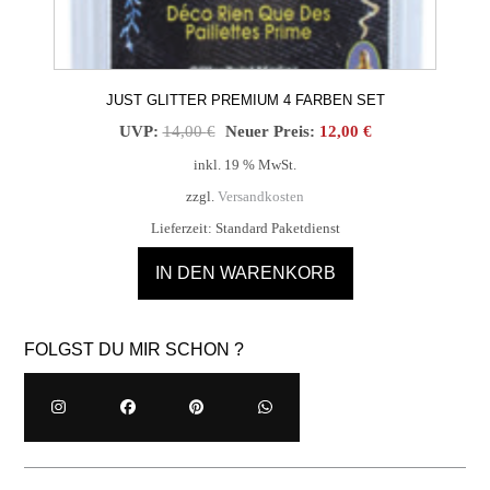
JUST GLITTER PREMIUM 4 FARBEN SET
Ursprünglicher
Aktueller
UVP:
14,00
€
Neuer Preis:
12,00
€
Preis
Preis
inkl. 19 % MwSt.
war:
ist:
zzgl.
Versandkosten
14,00 €
12,00 €.
Lieferzeit:
Standard Paketdienst
IN DEN WARENKORB
FOLGST DU MIR SCHON ?