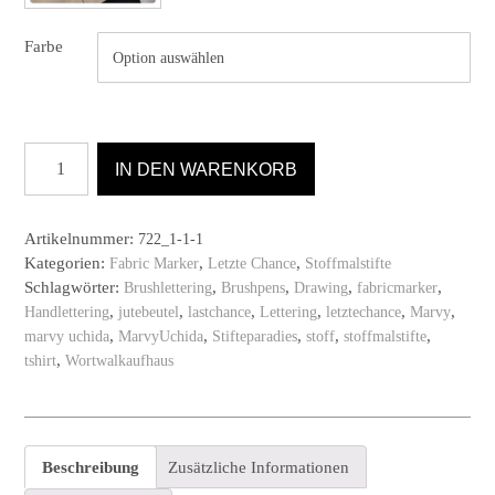
Farbe
#222
IN DEN WARENKORB
Fabric
Marker
Stoffmalstifte
Artikelnummer:
722_1-1-1
Menge
Kategorien:
,
,
Fabric Marker
Letzte Chance
Stoffmalstifte
Schlagwörter:
,
,
,
,
Brushlettering
Brushpens
Drawing
fabricmarker
,
,
,
,
,
,
Handlettering
jutebeutel
lastchance
Lettering
letztechance
Marvy
,
,
,
,
,
marvy uchida
MarvyUchida
Stifteparadies
stoff
stoffmalstifte
,
tshirt
Wortwalkaufhaus
Beschreibung
Zusätzliche Informationen