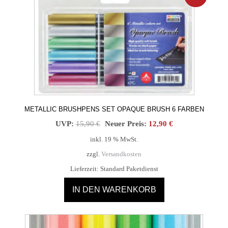
BOT!
METALLIC BRUSHPENS SET OPAQUE BRUSH 6 FARBEN
Ursprünglicher
Aktueller
UVP:
15,90
€
Neuer Preis:
12,90
€
Preis
Preis
inkl. 19 % MwSt.
war:
ist:
zzgl.
Versandkosten
15,90 €
12,90 €.
Lieferzeit:
Standard Paketdienst
IN DEN WARENKORB