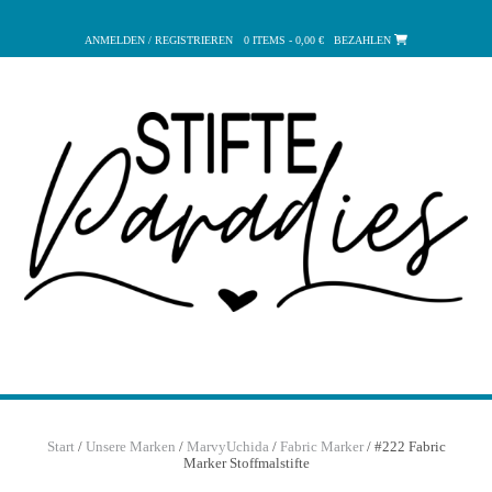
Zum
Inhalt
ANMELDEN / REGISTRIEREN
0 ITEMS - 0,00 €
BEZAHLEN
springen
Start
/
Unsere Marken
/
MarvyUchida
/
Fabric Marker
/ #222 Fabric
Marker Stoffmalstifte