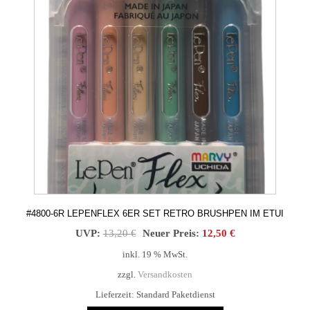
Varianten
auf.
Die
Optionen
können
auf
der
Produktseite
gewählt
werden
#4800-6R LEPENFLEX 6ER SET RETRO BRUSHPEN IM ETUI
Ursprünglicher
Aktueller
UVP:
13,20
€
Neuer Preis:
12,50
€
Preis
Preis
inkl. 19 % MwSt.
war:
ist:
zzgl.
Versandkosten
13,20 €
12,50 €.
Lieferzeit:
Standard Paketdienst