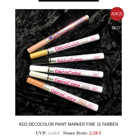
ANGE
BOT!
#222 DECOCOLOR PAINT MARKER FINE 15 FARBEN
Ursprünglicher
Aktueller
UVP:
3,50
€
Neuer Preis:
2,50
€