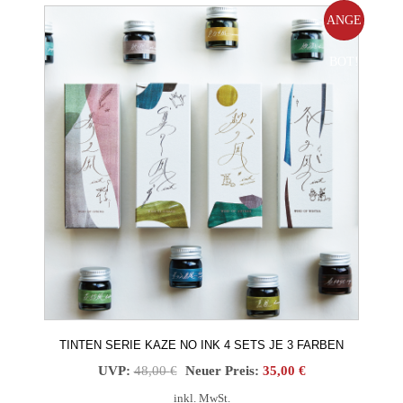
Produkt
ANGE
weist
mehrere
BOT!
Varianten
auf.
Die
Optionen
können
auf
der
Produktseite
gewählt
werden
TINTEN SERIE KAZE NO INK 4 SETS JE 3 FARBEN
Ursprünglicher
Aktueller
UVP:
48,00
€
Neuer Preis:
35,00
€
Preis
Preis
inkl. MwSt.