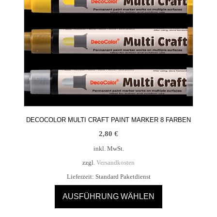
DECOCOLOR MULTI CRAFT PAINT MARKER 8 FARBEN
2,80
€
inkl. MwSt.
zzgl.
Versandkosten
Lieferzeit:
Standard Paketdienst
AUSFÜHRUNG WÄHLEN
Dieses