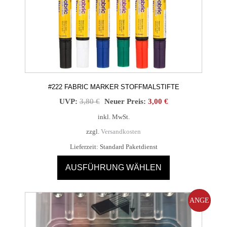
#222 FABRIC MARKER STOFFMALSTIFTE
Ursprünglicher
Aktueller
UVP:
3,80
€
Neuer Preis:
3,00
€
Preis
Preis
inkl. MwSt.
war:
ist:
zzgl.
Versandkosten
3,80 €
3,00 €.
Lieferzeit:
Standard Paketdienst
AUSFÜHRUNG WÄHLEN
Dieses
Produkt
ANGE
weist
mehrere
BOT!