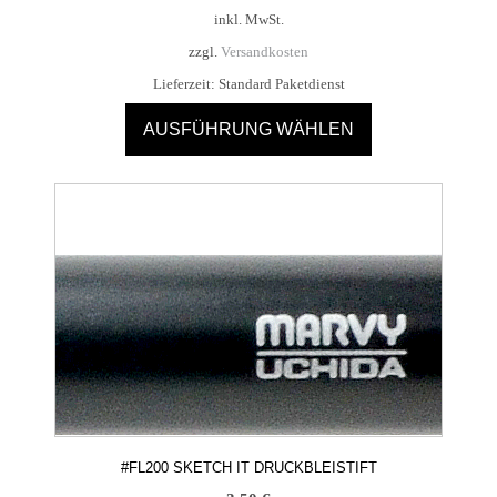
Preis
Preis
inkl. MwSt.
war:
ist:
zzgl.
Versandkosten
3,50 €
2,50 €.
Lieferzeit:
Standard Paketdienst
AUSFÜHRUNG WÄHLEN
Dieses
Produkt
weist
mehrere
Varianten
auf.
Die
Optionen
können
auf
der
Produktseite
gewählt
#FL200 SKETCH IT DRUCKBLEISTIFT
werden