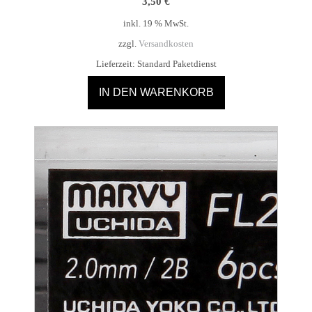
3,50
€
inkl. 19 % MwSt.
zzgl.
Versandkosten
Lieferzeit:
Standard Paketdienst
IN DEN WARENKORB