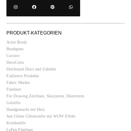
PRODUKT-KATEGORIEN
Artist Brush
Brushpens
Cocoiro
DecoColor
Discbound Discs und Zubehör
Exklusive Produkte
Fabric Marker
Fineliner
For Drawing Zeichnen, Skizzieren, Illustrieren
Gelstifte
Handgemacht mit Herz
Just Glitter Glitzerstifte mit WOW Effekt
Kreidestifte
LePen Fineliner