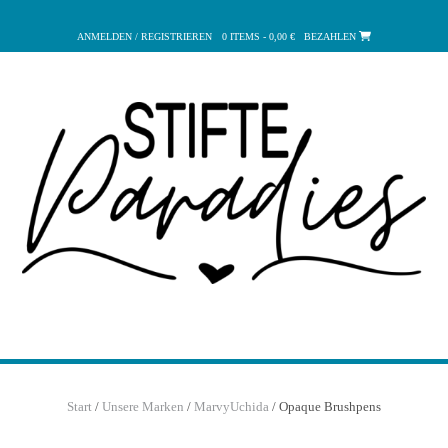
Zum
Inhalt
ANMELDEN / REGISTRIEREN
0 ITEMS - 0,00 €
BEZAHLEN
springen
Start
/
Unsere Marken
/
MarvyUchida
/ Opaque Brushpens