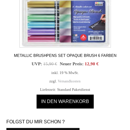
BOT!
METALLIC BRUSHPENS SET OPAQUE BRUSH 6 FARBEN
Ursprünglicher
Aktueller
UVP:
15,90
€
Neuer Preis:
12,90
€
Preis
Preis
inkl. 19 % MwSt.
war:
ist:
zzgl.
Versandkosten
15,90 €
12,90 €.
Lieferzeit:
Standard Paketdienst
IN DEN WARENKORB
FOLGST DU MIR SCHON ?